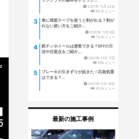
サングラスの基準をチェック...
2021年 11月 22日
86.1k ビュー
車に両面テープを使うと剥がれる？剥が
れない使い方をご紹介...
2021年 11月 9日
73.1k ビュー
鉄チンホイールは塗装できる？DIYの方
法や注意点をご紹介...
2021年 11月 17日
55k ビュー
ザ
ブレーキの引きずりが起きた！応急処置
はできる？...
2021年 11月 19日
45.1k ビュー
最新の施工事例