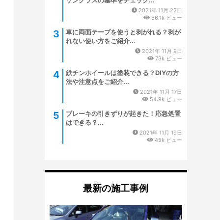
サングラスの基準をチェック...
2021年 11月 22日
86.1k ビュー
車に両面テープを使うと剥がれる？剥が
れない使い方をご紹介...
2021年 11月 9日
73k ビュー
鉄チンホイールは塗装できる？DIYの方
法や注意点をご紹介...
2021年 11月 17日
54.9k ビュー
ブレーキの引きずりが起きた！応急処置
はできる？...
2021年 11月 19日
45k ビュー
最新の施工事例